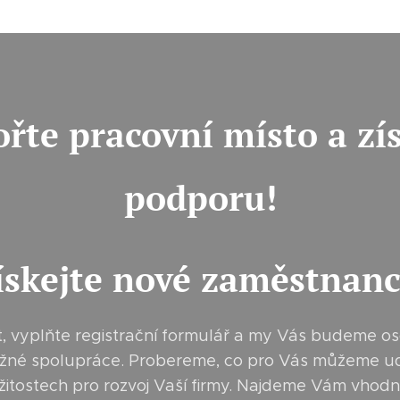
řte pracovní místo a zí
podporu!
ískejte nové zaměstnanc
kt, vyplňte registrační formulář a my Vás budeme o
možné spolupráce. Probereme, co pro Vás můžeme udě
ležitostech pro rozvoj Vaší firmy. Najdeme Vám vho