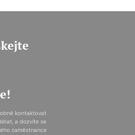
skejte
e!
sobně kontaktovat
lat, a dozvíte se
dného zaměstnance