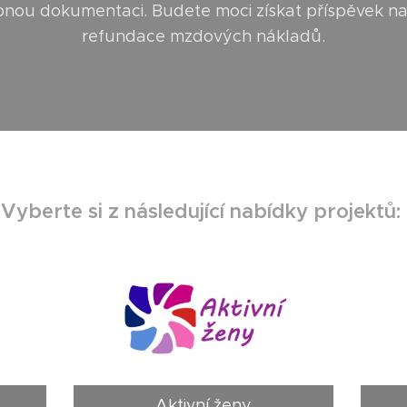
bnou dokumentaci. Budete moci získat příspěvek n
refundace mzdových nákladů.
Vyberte si z následující nabídky projektů:
Aktivní ženy