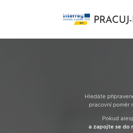
PRACUJ
PODNIK
Hledáte připraven
pracovní poměr 
Pokud alesp
a zapojte se do