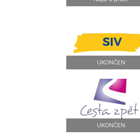
UKONČEN
UKONČEN