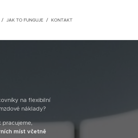
JAK TO FUNGUJE
KONTAKT
níky na flexibilní
 mzdové náklady?
k pracujeme,
ních míst včetně