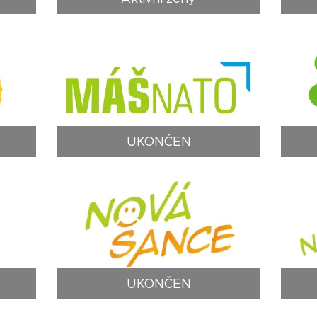
UKONČEN
UKONČEN