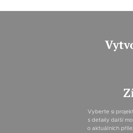
Vytvo
Z
Vyberte si proje
s detaily další 
o aktuálních pří