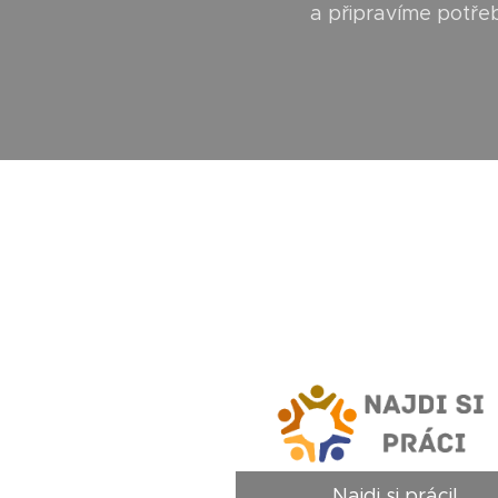
a připravíme potře
Najdi si práci!