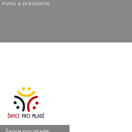
a mzdu a pravidelné
Šance pro mladé