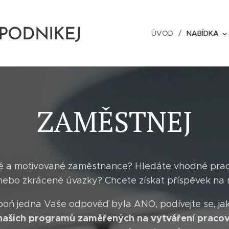
-PODNIKEJ
ÚVOD
NABÍDKA
EJ
ZAMĚSTNEJ
é a motivované zaměstnance? Hledáte vhodné pracov
nebo zkrácené úvazky? Chcete získat příspěvek na
oň jedna Vaše odpověď byla ANO, podívejte se, ja
 našich programů zaměřených na vytváření pracov