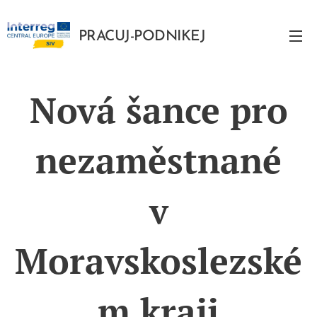
PRACUJ-PODNIKEJ
PODNIKEJ
Nová šance pro
nezaměstnané
v
Moravskoslezské
m kraji