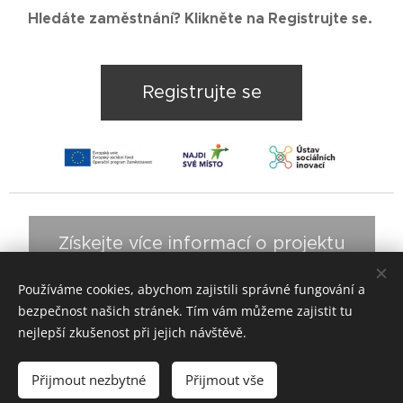
Hledáte zaměstnání? Klikněte na Registrujte se.
Registrujte se
Získejte více informací o projektu
Používáme cookies, abychom zajistili správné fungování a
bezpečnost našich stránek. Tím vám můžeme zajistit tu
nejlepší zkušenost při jejich návštěvě.
© Interreg Central Europe, CE1345 SIV - Social Impact
Vouchers
Přijmout nezbytné
Přijmout vše
Vytvořeno službou
Webnode
Cookies